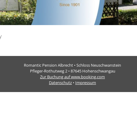
y
Romantic Pension Albrecht • Schloss Neuschwanstein
Pfleger-Rothutweg 2 • 87645 Hohenschwangau
Zur Buchung auf www.booking.com
Datenschutz
•
Impressum