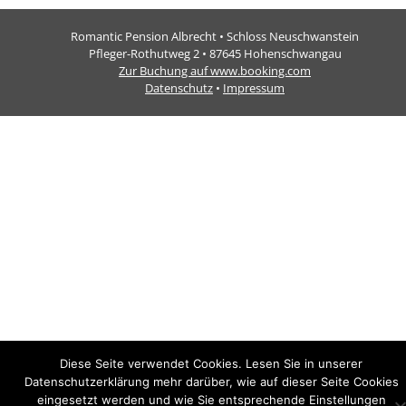
Bilder-Navigation
Romantic Pension Albrecht • Schloss Neuschwanstein
Pfleger-Rothutweg 2 • 87645 Hohenschwangau
Zur Buchung auf www.booking.com
Datenschutz
•
Impressum
Diese Seite verwendet Cookies. Lesen Sie in unserer
Datenschutzerklärung mehr darüber, wie auf dieser Seite Cookies
eingesetzt werden und wie Sie entsprechende Einstellungen