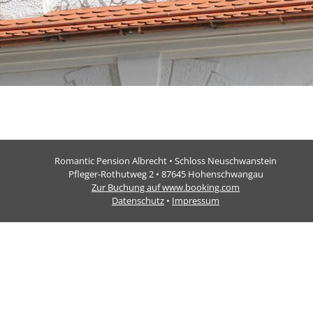
Romantic Pension Albrecht • Schloss Neuschwanstein
Pfleger-Rothutweg 2 • 87645 Hohenschwangau
Zur Buchung auf www.booking.com
Datenschutz
•
Impressum