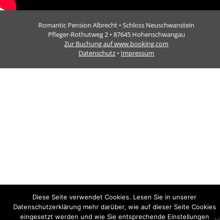
Romantic Pension Albrecht • Schloss Neuschwanstein
Pfleger-Rothutweg 2 • 87645 Hohenschwangau
Zur Buchung auf www.booking.com
Datenschutz
•
Impressum
Diese Seite verwendet Cookies. Lesen Sie in unserer
Datenschutzerklärung mehr darüber, wie auf dieser Seite Cookies
eingesetzt werden und wie Sie entsprechende Einstellungen